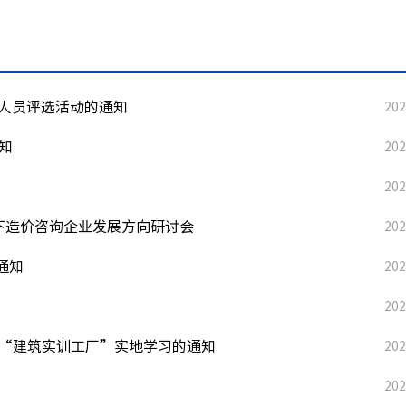
价人员评选活动的通知
202
知
202
202
下造价咨询企业发展方向研讨会
202
通知
202
202
院“建筑实训工厂”实地学习的通知
202
202